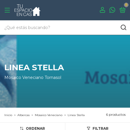
0
LINEA STELLA
Mosaico Veneciano Tornasol
6 productos
Inicio
>
Albercas
>
Mosaico Veneciano
>
Linea Stella
ORDENAR
FILTRAR