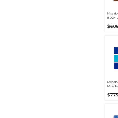
Mosaic
B024 co
venezi
$606
Mosaic
Mezcla
Hispan
$775