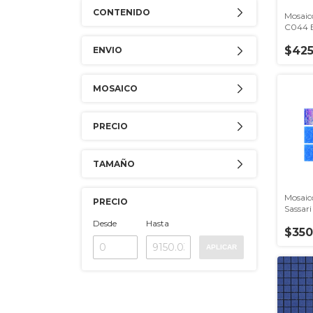
CONTENIDO
Mosaic
C044 Br
Venezi
$425
ENVIO
MOSAICO
PRECIO
TAMAÑO
Mosaic
PRECIO
Sassari
Venezi
Desde
Hasta
$350
APLICAR