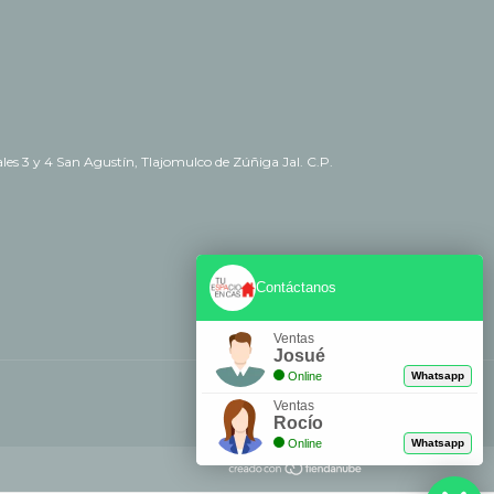
es 3 y 4 San Agustín, Tlajomulco de Zúñiga Jal. C.P.
Contáctanos
Ventas
Josué
Online
Whatsapp
Ventas
Rocío
Online
Whatsapp