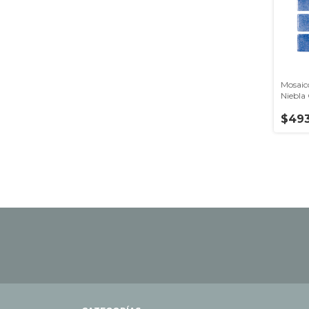
Mosaic
Niebla
Hispan
$493