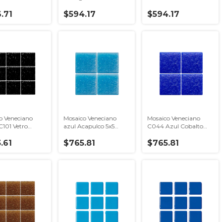
a 2x2
Caja con 2.14 m2
.71
$594.17
$594.17
o Veneciano
Mosaico Veneciano
Mosaico Veneciano
C101 Vetro
azul Acapulco 5x5
C044 Azul Cobalto
a
Vetro venezia
Vetro venezia 5x5
.61
$765.81
$765.81