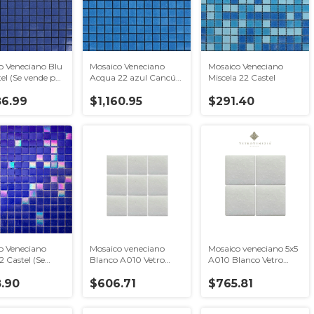
o Veneciano Blu
Mosaico Veneciano
Mosaico Veneciano
el (Se vende por
Acqua 22 azul Cancún
Miscela 22 Castel
on 4.28 m2)
Castel (Se vende por
86.99
caja con 4.28 m2)
$1,160.95
$291.40
o Veneciano
Mosaico veneciano
Mosaico veneciano 5x5
 Castel (Se
Blanco A010 Vetro
A010 Blanco Vetro
por caja con
Venezia 2x2
venezia
2)
.90
$606.71
$765.81