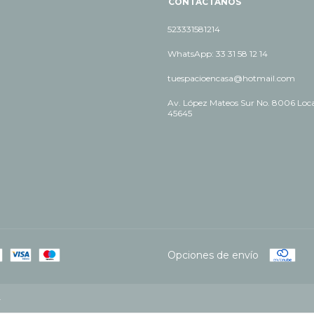
CONTACTÁNOS
523331581214
WhatsApp: 33 31 58 12 14
tuespacioencasa@hotmail.com
Av. López Mateos Sur No. 8006 Local
45645
Opciones de envío
.