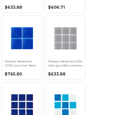
venezia 2x2
venezia 2x2
$633.88
$606.71
Mosaico Veneciano
Mosaico Veneciano A54
C050 azul mar Vetro
color gris Vetro venezia
venezia 5x5
$765.80
$633.88