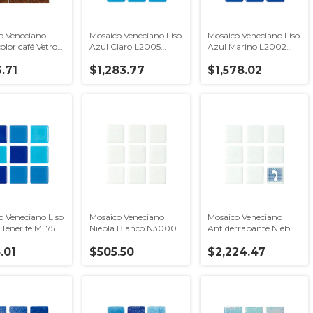
o Veneciano
Mosaico Veneciano Liso
Mosaico Veneciano Liso
lor café Vetro
Azul Claro L2005
Azul Marino L2002
a 2x2
Hispano Glass
Hispano glass
.71
$1,283.77
$1,578.02
o Veneciano Liso
Mosaico Veneciano
Mosaico Veneciano
 Tenerife ML7518
Niebla Blanco N3000
Antiderrapante Niebla
o Glass
Hispano Glass
Blanco AN3100
.01
$505.50
Hispano Glass
$2,224.47