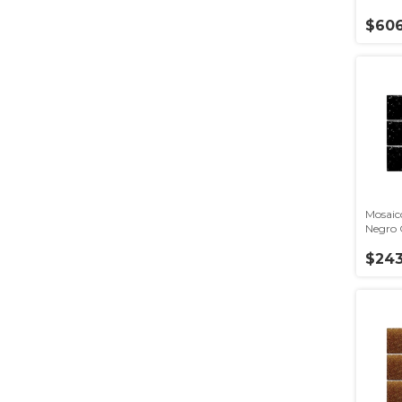
Venezi
$606
Mosaic
Negro 
Venezi
$243