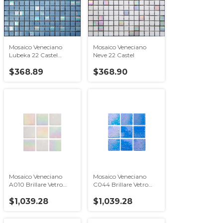
Mosaico Veneciano
Mosaico Veneciano
Lubeka 22 Castel
Neve 22 Castel
Precio por caja 4.28m2
$368.89
$368.90
Mosaico Veneciano
Mosaico Veneciano
A010 Brillare Vetro
C044 Brillare Vetro
Venezia Caja con 2.14
Venezia 2x2
$1,039.28
$1,039.28