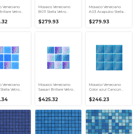
o Veneciano
Mosaico Veneciano
Mosaico Veneciano
illare Vetro
B011 Stella Vetro
A03 Acapulco Stella
a
Venezia
Vetro venezia
.32
$279.93
$279.93
o Veneciano
Mosaico Veneciano
Mosaico Veneciano
 Stella Vetro
Sassari Brillare Vetro
Color azul Cancún
a
Venezia
B011 – Vetro venezia
.34
$425.32
$246.23