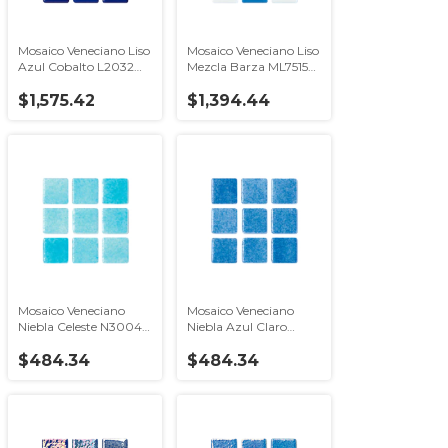
Mosaico Veneciano Liso
Mosaico Veneciano Liso
Azul Cobalto L2032
Mezcla Barza ML7515
Hispano Glass
Hispano Glass
$1,575.42
$1,394.44
Mosaico Veneciano
Mosaico Veneciano
Niebla Celeste N3004
Niebla Azul Claro
Hispano Glass
N3003 Hispano Glass
$484.34
$484.34