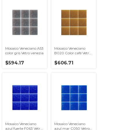
Mosaico Veneciano A53
Mosaico Veneciano
color gris Vetro venezia
B020 Color café Vetro
veneziav 2x2
$594.17
$606.71
Mosaico Veneciano
Mosaico Veneciano
azul fuerte F063 Vetro
azul mar C050 Vetro