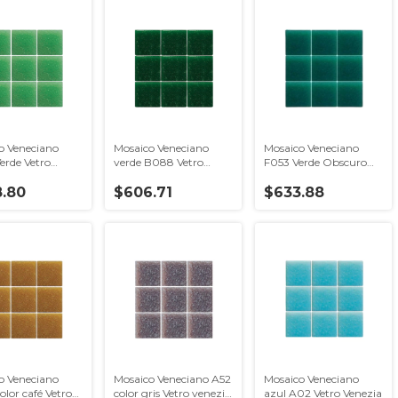
o Veneciano
Mosaico Veneciano
Mosaico Veneciano
erde Vetro
verde B088 Vetro
F053 Verde Obscuro
a (Se vende por
Venezia
Vetro venezia
n 2.14 m2)
.80
$606.71
$633.88
o Veneciano
Mosaico Veneciano A52
Mosaico Veneciano
lor café Vetro
color gris Vetro venezia
azul A02 Vetro Venezia