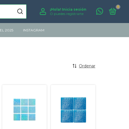
0
¡Hola!
Inicia sesión
O puedes registrarte
L 2025
INSTAGRAM
Ordenar