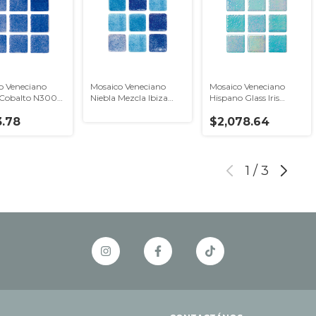
o Veneciano
Mosaico Veneciano
Mosaico Veneciano
 Cobalto N3002
Niebla Mezcla Ibiza
Hispano Glass Iris
o Glass
(N207+N044) Hispano
NI3804
.78
Glass
$2,078.64
1
/
3