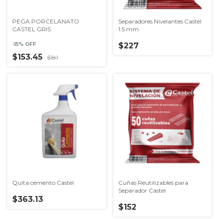
PEGA PORCELANATO
Separadores Nivelantes Castel
CASTEL GRIS
1.5 mm
-
15
% OFF
$227
$153.45
$181
Quita cemento Castel
Cuñas Reutilizables para
Separador Castel
$363.13
$152