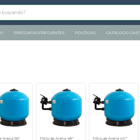
R?
PREGUNTAS FRECUENTES
POLÍTICAS
CATÁLOGO CASTE
de Arena 56"
Filtro de Arena 48"
Filtro de Arena 40"