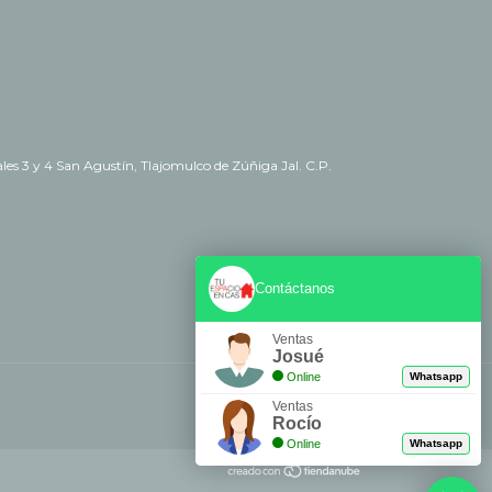
es 3 y 4 San Agustín, Tlajomulco de Zúñiga Jal. C.P.
Contáctanos
Ventas
Josué
Online
Whatsapp
Ventas
Rocío
Online
Whatsapp