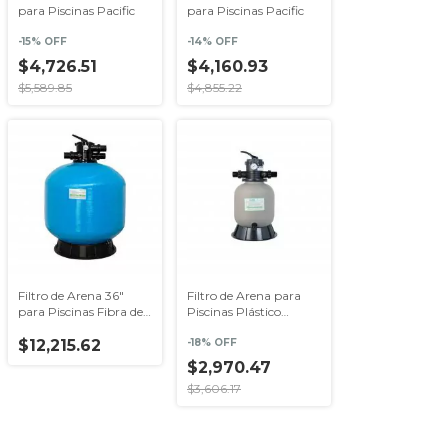
para Piscinas Pacific
para Piscinas Pacific
-
15
% OFF
-
14
% OFF
$4,726.51
$4,160.93
$5,589.85
$4,855.22
Filtro de Arena 36"
Filtro de Arena para
para Piscinas Fibra de
Piscinas Plástico
Vidrio Serie Marblu
Reforzado
$12,215.62
-
18
% OFF
$2,970.47
$3,606.17