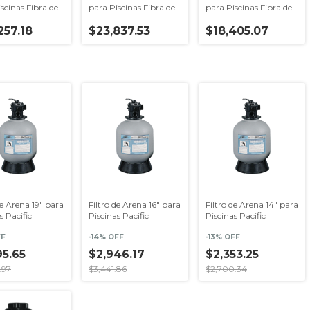
scinas Fibra de
para Piscinas Fibra de
para Piscinas Fibra de
Serie Marblu
Vidrio Serie Marblu
Vidrio Serie Marblu
257.18
$23,837.53
$18,405.07
de Arena 19" para
Filtro de Arena 16" para
Filtro de Arena 14" para
s Pacific
Piscinas Pacific
Piscinas Pacific
FF
-
14
% OFF
-
13
% OFF
95.65
$2,946.17
$2,353.25
.97
$3,441.86
$2,700.34