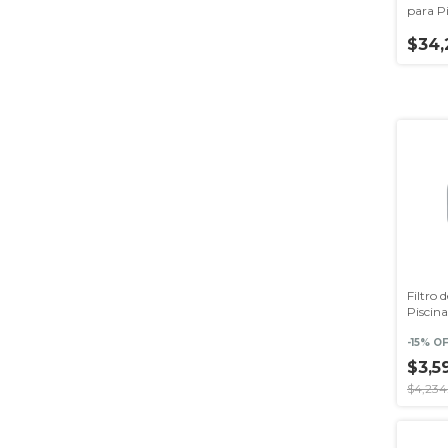
para Pi
Vidrio 
$34,
Filtro 
Piscina
-
15
% O
$3,5
$4,234