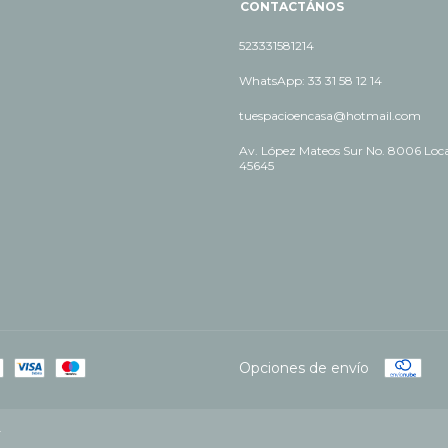
CONTACTÁNOS
523331581214
WhatsApp: 33 31 58 12 14
tuespacioencasa@hotmail.com
Av. López Mateos Sur No. 8006 Local
45645
Opciones de envío
.