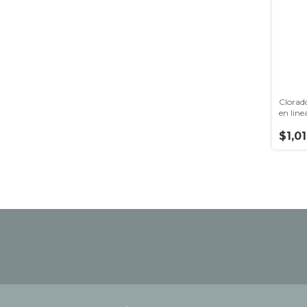
Clorad
en line
$1,0