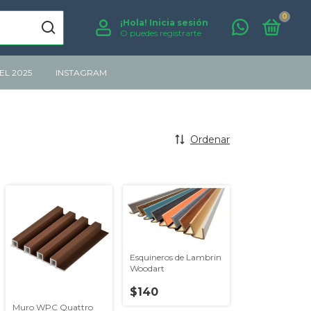
0
¡Hola!
Inicia sesión
O puedes registrarte
L 2025
INSTAGRAM
Ordenar
Esquineros de Lambrin
Woodart
$140
Muro WPC Quattro