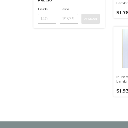
PRECIO
Lambri
Castel
Desde
Hasta
$1,7
APLICAR
Muro 
Lambri
Neve C
$1,9