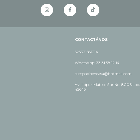
CONTACTÁNOS
523331581214
WhatsApp: 33 31 58 12 14
tuespacioencasa@hotmail.com
Av. López Mateos Sur No. 8006 Local
45645