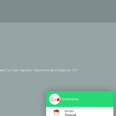
es 3 y 4 San Agustín, Tlajomulco de Zúñiga Jal. C.P.
Contáctanos
Ventas
Josué